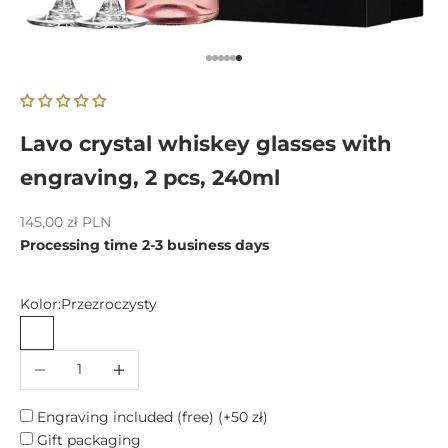
Go to item 1
Go to item 2
Go to item 3
Go to item 4
Go to item 5
Go to item 6
Lavo crystal whiskey glasses with
engraving, 2 pcs, 240ml
Sale price
145,00 zł PLN
Processing time 2-3 business days
Kolor:
Przezroczysty
Przezroczysty
Decrease quantity
Increase quantity
Engraving included (free)
(+50 zł)
Gift packaging