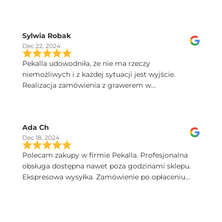
Sylwia Robak
Dec 22, 2024
Pekalla udowodniła, że nie ma rzeczy
niemożliwych i z każdej sytuacji jest wyjście.
Realizacja zamówienia z grawerem w
ekspresowym tempie. Dobry kontakt, szybka
przesyłka, a kieliszki Iris sa poprostu przepiekne!
Serdecznie polecam.
Ada Ch
Dec 18, 2024
Polecam zakupy w firmie Pekalla. Profesjonalna
obsługa dostępna nawet poza godzinami sklepu.
Ekspresowa wysyłka. Zamówienie po opłaceniu
następnego dnia dotarło. Bardzo wysoka jakość
produktów. Pięknie zapakowane.