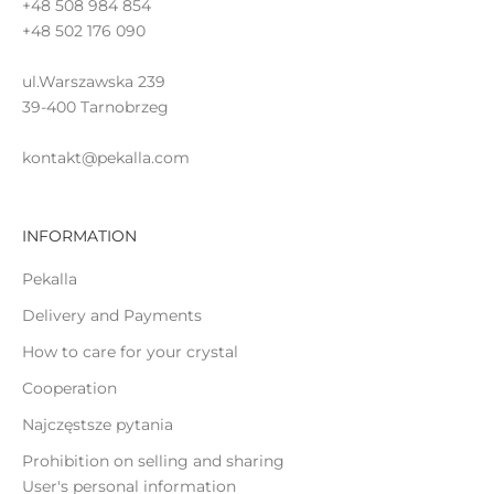
+48 508 984 854
ż
+48 502 176 090
ą
ul.Warszawska 239
c
39-400 Tarnobrzeg
o
kontakt@pekalla.com
INFORMATION
ĄCZ
Pekalla
Delivery and Payments
How to care for your crystal
Cooperation
Najczęstsze pytania
Prohibition on selling and sharing
User's personal information