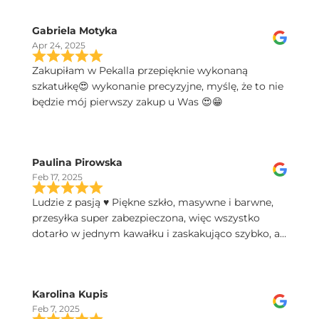
Gabriela Motyka
Apr 24, 2025
Zakupiłam w Pekalla przepięknie wykonaną
szkatułkę😍 wykonanie precyzyjne, myślę, że to nie
będzie mój pierwszy zakup u Was 😍😁
Paulina Pirowska
Feb 17, 2025
Ludzie z pasją ♥️ Piękne szkło, masywne i barwne,
przesyłka super zabezpieczona, więc wszystko
dotarło w jednym kawałku i zaskakująco szybko, a
do tego świetny kontakt telefoniczny, polecam!
Karolina Kupis
Feb 7, 2025