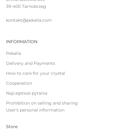
c
39-400 Tarnobrzeg
o
kontakt@pekalla.com
INFORMATION
ĄCZ
Pekalla
Delivery and Payments
How to care for your crystal
Cooperation
Najczęstsze pytania
Prohibition on selling and sharing
User's personal information
Store