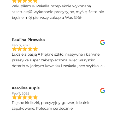
Zakupiłam w Pekalla przepięknie wykonaną
szkatułkę😍 wykonanie precyzyjne, myślę, że to nie
będzie mój pierwszy zakup u Was 😍😁
Paulina Pirowska
Feb 17, 2025
Ludzie z pasją ♥️ Piękne szkło, masywne i barwne,
przesyłka super zabezpieczona, więc wszystko
dotarło w jednym kawałku i zaskakująco szybko, a
do tego świetny kontakt telefoniczny, polecam!
Karolina Kupis
Feb 7, 2025
Piękne kieliszki, precyzyjny grawer, idealnie
zapakowane. Polecam serdecznie