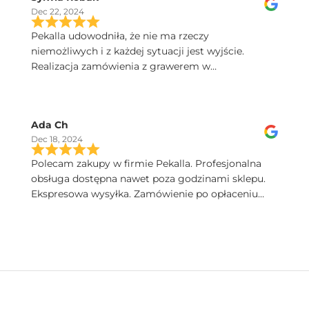
Dec 22, 2024
Pekalla udowodniła, że nie ma rzeczy
niemożliwych i z każdej sytuacji jest wyjście.
Realizacja zamówienia z grawerem w
ekspresowym tempie. Dobry kontakt, szybka
przesyłka, a kieliszki Iris sa poprostu przepiekne!
Serdecznie polecam.
Ada Ch
Dec 18, 2024
Polecam zakupy w firmie Pekalla. Profesjonalna
obsługa dostępna nawet poza godzinami sklepu.
Ekspresowa wysyłka. Zamówienie po opłaceniu
następnego dnia dotarło. Bardzo wysoka jakość
produktów. Pięknie zapakowane.