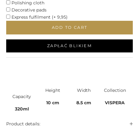
Polishing cloth
Decorative pads
Express fulfilment (+ 9,95)
ADD TO CART
ZAPŁAĆ BLIKIEM
Height
Width
Collection
Capacity
10 cm
8.5 cm
VISPERA
320ml
Product details: