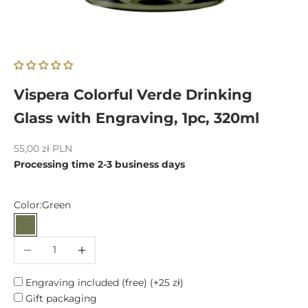
Vispera Colorful Verde Drinking
Glass with Engraving, 1pc, 320ml
Sale price
55,00 zł PLN
Processing time 2-3 business days
Color:
Green
Green
Decrease quantity
Increase quantity
Engraving included (free)
(+25 zł)
Gift packaging