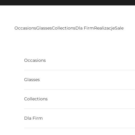
Skip to content
Occasions
Glasses
Collections
Dla Firm
Realizacje
Sale
Occasions
Glasses
Collections
Dla Firm