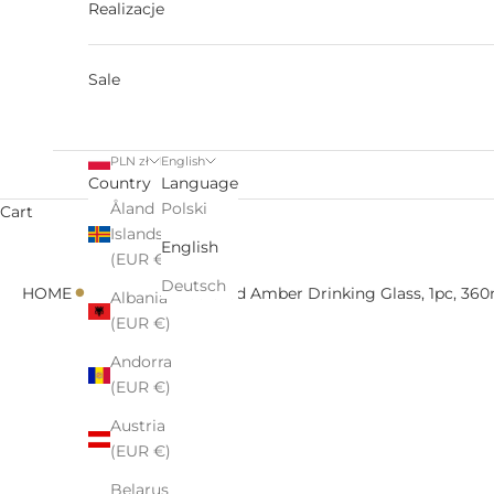
Realizacje
Sale
PLN zł
English
Country
Language
Åland
Polski
Cart
Islands
English
(EUR €)
•
•
Deutsch
HOME
All
Vispera Colored Amber Drinking Glass, 1pc, 36
Albania
(EUR €)
Andorra
(EUR €)
Austria
(EUR €)
Belarus