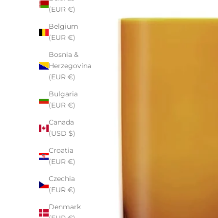
(EUR €)
Belgium
(EUR €)
Bosnia &
Herzegovina
(EUR €)
Bulgaria
(EUR €)
Canada
(USD $)
Croatia
(EUR €)
Czechia
(EUR €)
Denmark