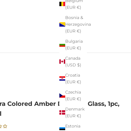
Belgium
(EUR €)
Bosnia &
Herzegovina
(EUR €)
Bulgaria
(EUR €)
Canada
(USD $)
Croatia
(EUR €)
Czechia
(EUR €)
ra Colored Amber Drinking Glass, 1pc,
Denmark
l
(EUR €)
Estonia