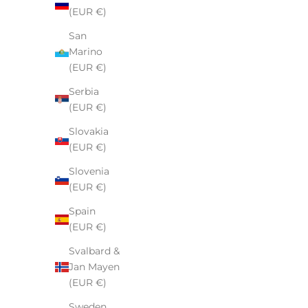
(EUR €)
San
Marino
(EUR €)
Serbia
(EUR €)
Slovakia
(EUR €)
Slovenia
(EUR €)
N
Spain
E
(EUR €)
W
Svalbard &
S
Jan Mayen
L
(EUR €)
E
T
Sweden