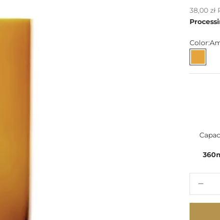
Sale pric
38,00 zł
Processi
Color:
Am
Ambe
Capac
360
Decrease