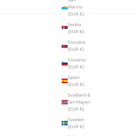
Marino
(EUR €)
Serbia
(EUR €)
Slovakia
(EUR €)
Slovenia
(EUR €)
Spain
(EUR €)
Svalbard &
Jan Mayen
rki
Pekalla
– rodzinnej manufaktury szkła i kryształu z ponad
(EUR €)
Sweden
tkowe –
personalizowane szkło i kryształ,
które stają się
(EUR €)
 eleganckimi upominkami firmowymi lub niezapomnianymi