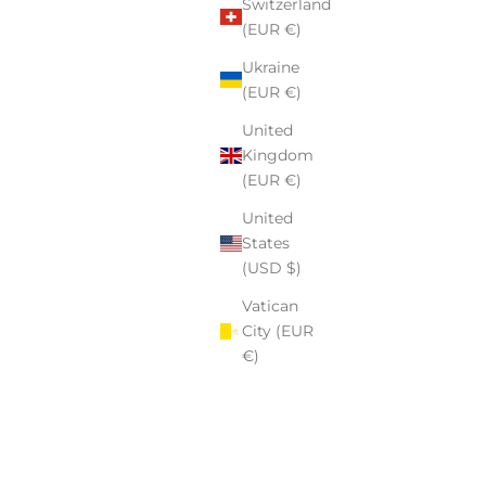
Switzerland
.
(EUR €)
zeby tworzenia z sercem. Wierzę, że przedmioty, które noszą
Ukraine
 datę, dedykację – mają większą moc. Pomagamy naszym
(EUR €)
e, dziękować, celebrować i wyróżniać się w sposób, który
United
Kingdom
(EUR €)
stworzyć coś naprawdę wyjątkowego.
United
States
(USD $)
Vatican
City (EUR
€)