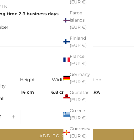
(EUR €)
e
 PLN
Faroe
ng time 2-3 business days
Islands
(EUR €)
ber
Finland
r
(EUR €)
France
(EUR €)
Germany
Height
Width
Collection
(EUR €)
ity
14 cm
6.8 cm
VISPERA
Gibraltar
ml
(EUR €)
Greece
 quantity
Increase quantity
(EUR €)
Guernsey
(EUR €)
ADD TO CART