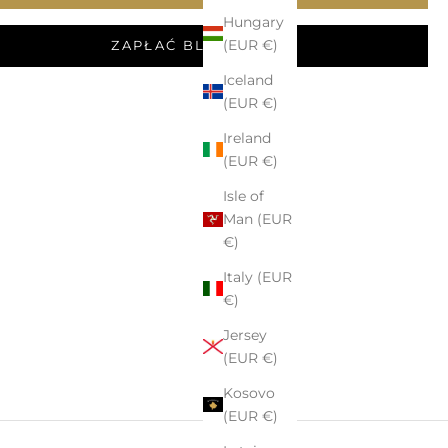
Hungary
(EUR €)
ZAPŁAĆ BLIKIEM
Iceland
(EUR €)
Ireland
(EUR €)
Isle of
Man (EUR
€)
Italy (EUR
€)
Jersey
(EUR €)
Kosovo
(EUR €)