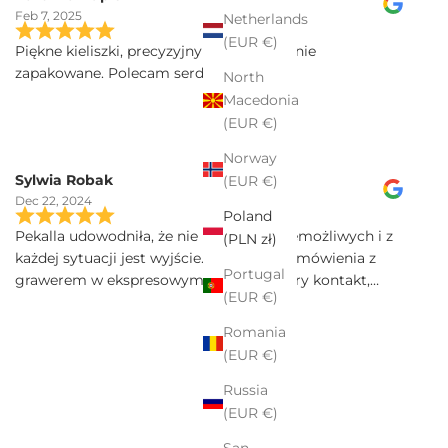
Feb 7, 2025
Netherlands
(EUR €)
Piękne kieliszki, precyzyjny grawer, idealnie
zapakowane. Polecam serdecznie
North
Macedonia
(EUR €)
Norway
Sylwia Robak
(EUR €)
Dec 22, 2024
Poland
Pekalla udowodniła, że nie ma rzeczy niemożliwych i z
(PLN zł)
każdej sytuacji jest wyjście. Realizacja zamówienia z
Portugal
grawerem w ekspresowym tempie. Dobry kontakt,
(EUR €)
szybka przesyłka, a kieliszki Iris sa poprostu przepiekne!
Serdecznie polecam.
Romania
(EUR €)
Russia
(EUR €)
San