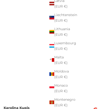
Latvia
(EUR €)
Liechtenstein
(EUR €)
Lithuania
(EUR €)
Luxembourg
(EUR €)
Malta
(EUR €)
Moldova
(EUR €)
Monaco
(EUR €)
Montenegro
(EUR €)
Karolina Kupis