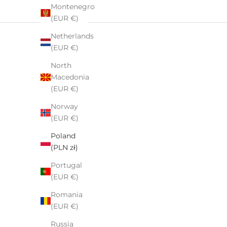
Montenegro
Ekspresowa wysyłka. Zamówienie po opłaceniu
(EUR €)
następnego dnia dotarło. Bardzo wysoka jakość
produktów. Pięknie zapakowane.
Netherlands
(EUR €)
North
Macedonia
(EUR €)
Norway
(EUR €)
Poland
(PLN zł)
Portugal
(EUR €)
Romania
(EUR €)
Russia