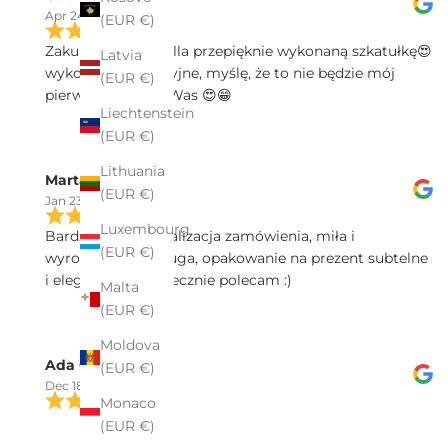
Apr 24, 2025
(EUR €)
Zakupiłam w Pekalla przepięknie wykonaną szkatułkę😍
Latvia
wykonanie precyzyjne, myślę, że to nie będzie mój
(EUR €)
pierwszy zakup u Was 😍😁
Liechtenstein
(EUR €)
Lithuania
Marta Sałek
(EUR €)
Jan 23, 2025
Luxembourg
Bardzo spawna realizacja zamówienia, miła i
(EUR €)
wyrozumiała obsługa, opakowanie na prezent subtelne
i eleganckie - serdecznie polecam :)
Malta
(EUR €)
Moldova
Ada Ch
(EUR €)
Dec 18, 2024
Monaco
Polecam zakupy w firmie Pekalla. Profesjonalna
(EUR €)
obsługa dostępna nawet poza godzinami sklepu.