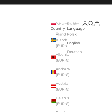
Login
Search
Cart
PLN zł
English
Country
Language
Åland
Polski
Islands
English
(EUR €)
Deutsch
Albania
(EUR €)
Andorra
(EUR €)
Austria
(EUR €)
Belarus
(EUR €)