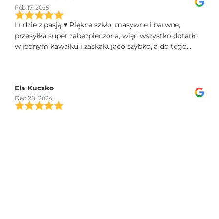
Feb 17, 2025
Ludzie z pasją ♥️ Piękne szkło, masywne i barwne,
przesyłka super zabezpieczona, więc wszystko dotarło
w jednym kawałku i zaskakująco szybko, a do tego
świetny kontakt telefoniczny, polecam!
Ela Kuczko
Dec 28, 2024