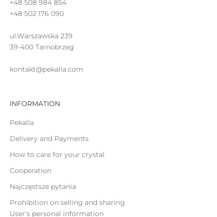
+48 508 984 854
ż
+48 502 176 090
ą
ul.Warszawska 239
c
39-400 Tarnobrzeg
o
kontakt@pekalla.com
INFORMATION
ĄCZ
Pekalla
Delivery and Payments
How to care for your crystal
Cooperation
Najczęstsze pytania
Prohibition on selling and sharing
User's personal information