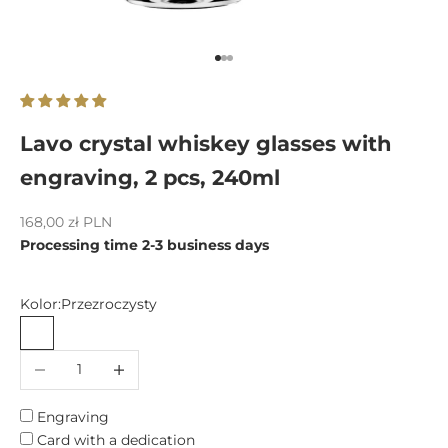
Go to item 1
Go to item 2
Go to item 3
Lavo crystal whiskey glasses with
engraving, 2 pcs, 240ml
Sale price
168,00 zł PLN
Processing time 2-3 business days
Kolor:
Przezroczysty
Przezroczysty
Decrease quantity
Increase quantity
Engraving
Card with a dedication