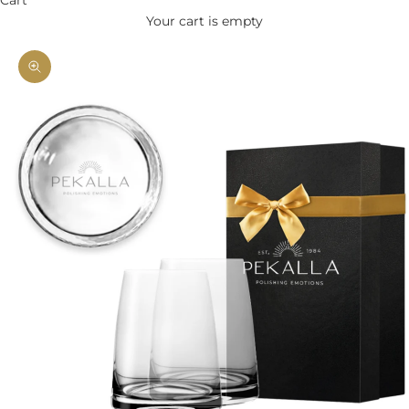
Your cart is empty
Zoom picture