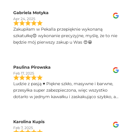
Gabriela Motyka
Apr 24, 2025
Zakupiłam w Pekalla przepięknie wykonaną
szkatułkę😍 wykonanie precyzyjne, myślę, że to nie
będzie mój pierwszy zakup u Was 😍😁
Paulina Pirowska
Feb 17, 2025
Ludzie z pasją ♥️ Piękne szkło, masywne i barwne,
przesyłka super zabezpieczona, więc wszystko
dotarło w jednym kawałku i zaskakująco szybko, a
do tego świetny kontakt telefoniczny, polecam!
Karolina Kupis
Feb 7, 2025