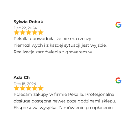
Sylwia Robak
Dec 22, 2024
Pekalla udowodniła, że nie ma rzeczy
niemożliwych i z każdej sytuacji jest wyjście.
Realizacja zamówienia z grawerem w
ekspresowym tempie. Dobry kontakt, szybka
przesyłka, a kieliszki Iris sa poprostu przepiekne!
Serdecznie polecam.
Ada Ch
Dec 18, 2024
Polecam zakupy w firmie Pekalla. Profesjonalna
obsługa dostępna nawet poza godzinami sklepu.
Ekspresowa wysyłka. Zamówienie po opłaceniu
następnego dnia dotarło. Bardzo wysoka jakość
produktów. Pięknie zapakowane.