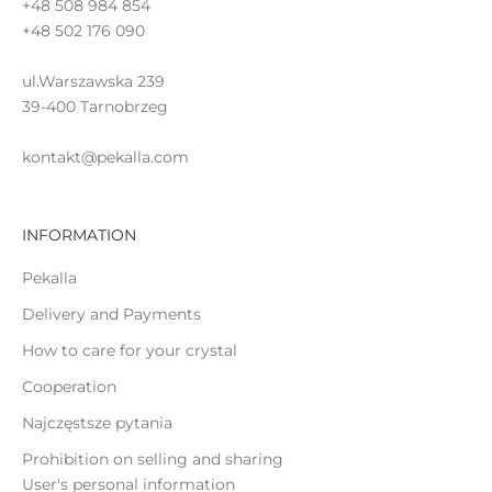
+48 508 984 854
d
+48 502 176 090
a
t
ul.Warszawska 239
39-400 Tarnobrzeg
e
kontakt@pekalla.com
INFORMATION
IN
Pekalla
Delivery and Payments
How to care for your crystal
Cooperation
Najczęstsze pytania
Prohibition on selling and sharing
User's personal information