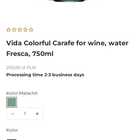
Vida Colorful Carafe for wine, water
Fresca, 750ml
Sale price
250,00 zł PLN
Processing time 2-3 business days
Kolor:
Malachit
Malachit
Decrease quantity
Increase quantity
Kolor