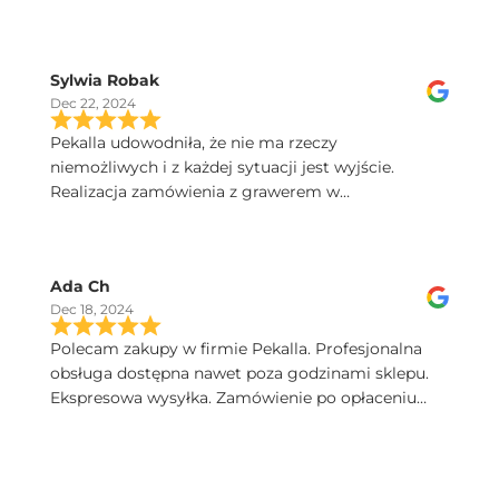
Sylwia Robak
Dec 22, 2024
Pekalla udowodniła, że nie ma rzeczy
niemożliwych i z każdej sytuacji jest wyjście.
Realizacja zamówienia z grawerem w
ekspresowym tempie. Dobry kontakt, szybka
przesyłka, a kieliszki Iris sa poprostu przepiekne!
Serdecznie polecam.
Ada Ch
Dec 18, 2024
Polecam zakupy w firmie Pekalla. Profesjonalna
obsługa dostępna nawet poza godzinami sklepu.
Ekspresowa wysyłka. Zamówienie po opłaceniu
następnego dnia dotarło. Bardzo wysoka jakość
produktów. Pięknie zapakowane.