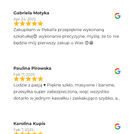
Gabriela Motyka
Apr 24, 2025
Zakupiłam w Pekalla przepięknie wykonaną
szkatułkę😍 wykonanie precyzyjne, myślę, że to nie
będzie mój pierwszy zakup u Was 😍😁
Paulina Pirowska
Feb 17, 2025
Ludzie z pasją ♥️ Piękne szkło, masywne i barwne,
przesyłka super zabezpieczona, więc wszystko
dotarło w jednym kawałku i zaskakująco szybko, a
do tego świetny kontakt telefoniczny, polecam!
Karolina Kupis
Feb 7, 2025