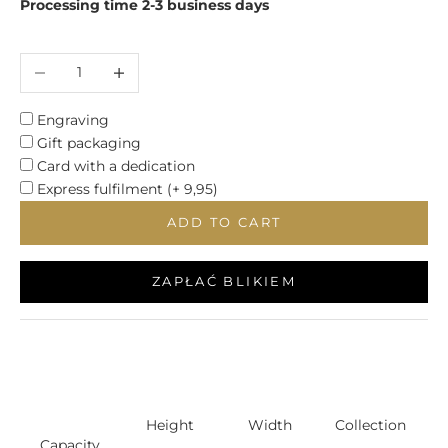
Processing time 2-3 business days
Decrease quantity
Increase quantity
Engraving
Gift packaging
Card with a dedication
Express fulfilment (+ 9,95)
ADD TO CART
ZAPŁAĆ BLIKIEM
Height
Width
Collection
Capacity