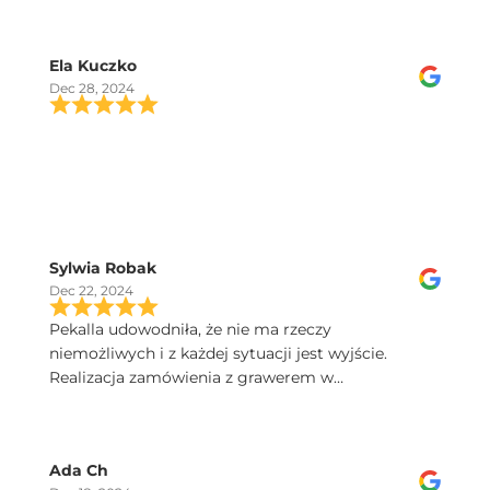
Ela Kuczko
Dec 28, 2024
Sylwia Robak
Dec 22, 2024
Pekalla udowodniła, że nie ma rzeczy
niemożliwych i z każdej sytuacji jest wyjście.
Realizacja zamówienia z grawerem w
ekspresowym tempie. Dobry kontakt, szybka
przesyłka, a kieliszki Iris sa poprostu przepiekne!
Serdecznie polecam.
Ada Ch