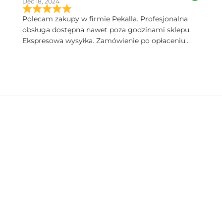
Dec 18, 2024
Polecam zakupy w firmie Pekalla. Profesjonalna
obsługa dostępna nawet poza godzinami sklepu.
Ekspresowa wysyłka. Zamówienie po opłaceniu
następnego dnia dotarło. Bardzo wysoka jakość
produktów. Pięknie zapakowane.