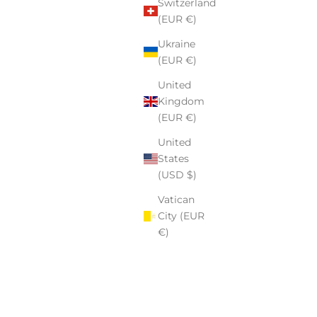
Switzerland
.
(EUR €)
zeby tworzenia z sercem. Wierzę, że przedmioty, które noszą
Ukraine
 datę, dedykację – mają większą moc. Pomagamy naszym
(EUR €)
e, dziękować, celebrować i wyróżniać się w sposób, który
United
Kingdom
(EUR €)
stworzyć coś naprawdę wyjątkowego.
United
States
(USD $)
Vatican
City (EUR
€)