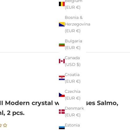
Belgium
(EUR €)
Bosnia &
Herzegovina
(EUR €)
Bulgaria
(EUR €)
Canada
(USD $)
Croatia
(EUR €)
Czechia
(EUR €)
II Modern crystal wine glasses Salmo,
Denmark
l, 2 pcs.
(EUR €)
Estonia