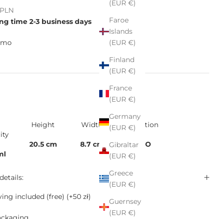
(EUR €)
e
ł PLN
Faroe
ng time 2-3 business days
Islands
(EUR €)
lmo
Finland
(EUR €)
France
(EUR €)
Germany
Height
Width
Collection
(EUR €)
ity
20.5 cm
8.7 cm
VASO
Gibraltar
ml
(EUR €)
Greece
details:
(EUR €)
ing included (free)
(+50 zł)
Guernsey
(EUR €)
ackaging