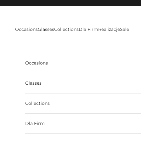
Skip to content
Occasions
Glasses
Collections
Dla Firm
Realizacje
Sale
Occasions
Glasses
Collections
Dla Firm