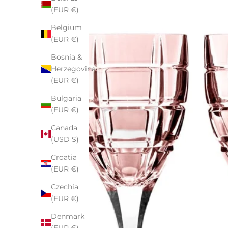
(EUR €)
Belgium
(EUR €)
Bosnia &
Herzegovina
(EUR €)
Bulgaria
(EUR €)
Canada
(USD $)
Croatia
(EUR €)
Czechia
(EUR €)
Denmark