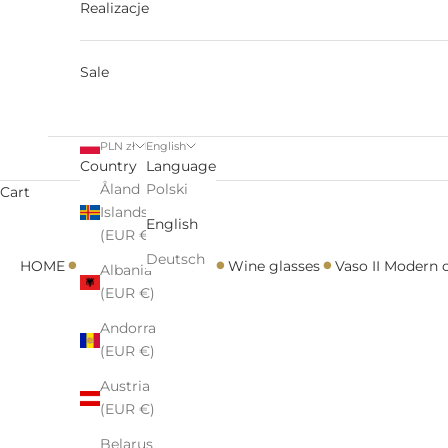
Realizacje
Sale
PLN zł
English
Country
Language
Åland
Polski
Cart
Islands
English
(EUR €)
•
•
•
•
•
Deutsch
HOME
All
Glasses
Vaso
Wine glasses
Vaso II Modern c
Albania
(EUR €)
Andorra
(EUR €)
Austria
(EUR €)
Belarus