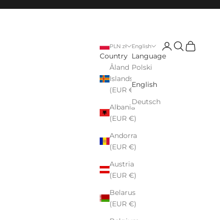
Login
Search
Cart
PLN zł
English
Country
Language
Åland
Polski
Islands
English
(EUR €)
Deutsch
Albania
(EUR €)
Andorra
(EUR €)
Austria
(EUR €)
Belarus
(EUR €)