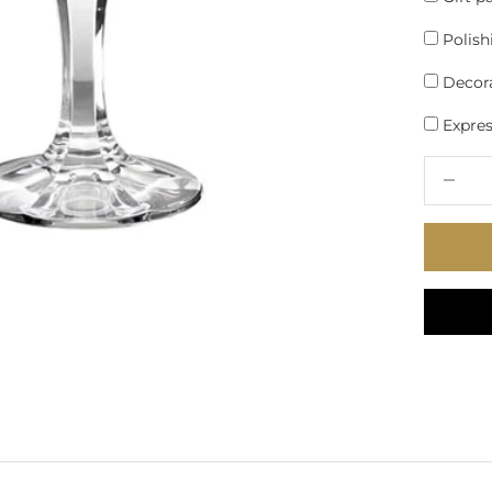
Polish
Decora
Express
Decrease