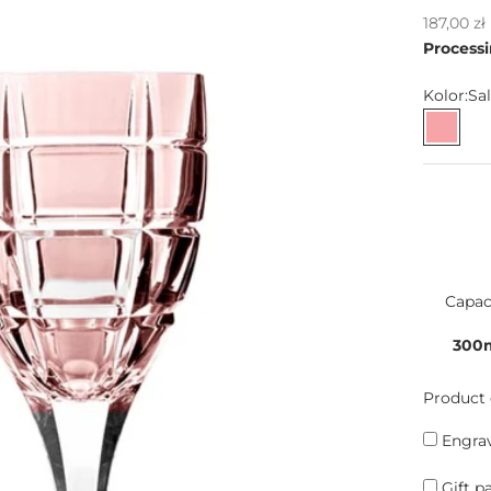
Sale pric
187,00 z
Processi
Kolor:
Sa
Salmo
Capac
300
Product 
Engrav
Gift p