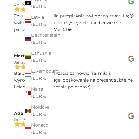
Apr 24, 2025
(EUR €)
Zakupiłam w Pekalla przepięknie wykonaną szkatułkę😍
Latvia
wykonanie precyzyjne, myślę, że to nie będzie mój
(EUR €)
pierwszy zakup u Was 😍😁
Liechtenstein
(EUR €)
Lithuania
Marta Sałek
(EUR €)
Jan 23, 2025
Luxembourg
Bardzo spawna realizacja zamówienia, miła i
(EUR €)
wyrozumiała obsługa, opakowanie na prezent subtelne
i eleganckie - serdecznie polecam :)
Malta
(EUR €)
Moldova
Ada Ch
(EUR €)
Dec 18, 2024
Monaco
Polecam zakupy w firmie Pekalla. Profesjonalna
(EUR €)
obsługa dostępna nawet poza godzinami sklepu.