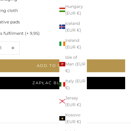
Hungary
ing cloth
(EUR €)
tive pads
Iceland
(EUR €)
 fulfilment (+ 9,95)
Ireland
 quantity
Increase quantity
(EUR €)
Isle of
Man (EUR
ADD TO CART
€)
Italy (EUR
ZAPŁAĆ BLIKIEM
€)
Jersey
(EUR €)
Kosovo
(EUR €)