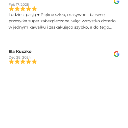
Feb 17, 2025
Ludzie z pasją ♥️ Piękne szkło, masywne i barwne,
przesyłka super zabezpieczona, więc wszystko dotarło
w jednym kawałku i zaskakująco szybko, a do tego
świetny kontakt telefoniczny, polecam!
Ela Kuczko
Dec 28, 2024