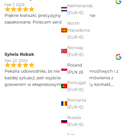
Feb 7, 2025
Netherlands
(EUR €)
Piękne kieliszki, precyzyjny grawer, idealnie
zapakowane. Polecam serdecznie
North
Macedonia
(EUR €)
Norway
Sylwia Robak
(EUR €)
Dec 22, 2024
Poland
Pekalla udowodniła, że nie ma rzeczy niemożliwych i z
(PLN zł)
każdej sytuacji jest wyjście. Realizacja zamówienia z
Portugal
grawerem w ekspresowym tempie. Dobry kontakt,
(EUR €)
szybka przesyłka, a kieliszki Iris sa poprostu przepiekne!
Serdecznie polecam.
Romania
(EUR €)
Russia
(EUR €)
San