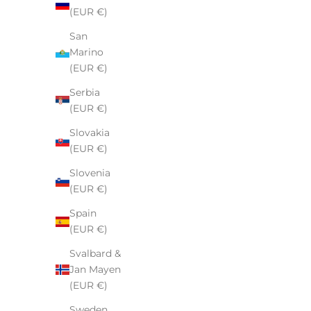
(EUR €)
San
Marino
(EUR €)
Serbia
(EUR €)
Slovakia
(EUR €)
Slovenia
(EUR €)
N
Spain
E
(EUR €)
W
S
Svalbard &
L
Jan Mayen
E
(EUR €)
T
Sweden