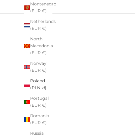
Montenegro
Ekspresowa wysyłka. Zamówienie po opłaceniu
(EUR €)
następnego dnia dotarło. Bardzo wysoka jakość
produktów. Pięknie zapakowane.
Netherlands
(EUR €)
North
Macedonia
(EUR €)
Norway
(EUR €)
Poland
(PLN zł)
Portugal
(EUR €)
Romania
(EUR €)
Russia