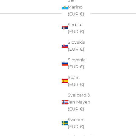
Marino
(EUR €)
Serbia
(EUR €)
Slovakia
(EUR €)
Slovenia
(EUR €)
Spain
(EUR €)
Svalbard &
Jan Mayen
rki
Pekalla
– rodzinnej manufaktury szkła i kryształu z ponad
(EUR €)
Sweden
tkowe –
personalizowane szkło i kryształ,
które stają się
(EUR €)
 eleganckimi upominkami firmowymi lub niezapomnianymi