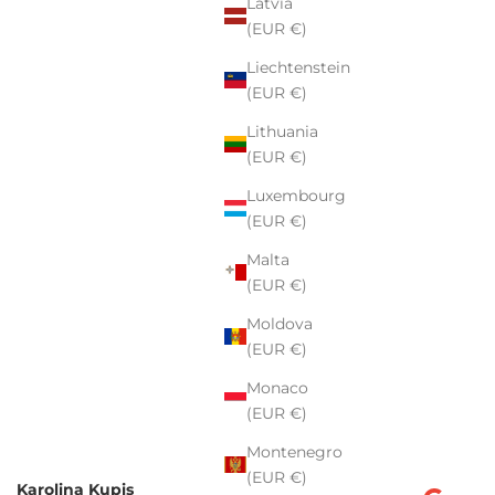
Latvia
(EUR €)
Liechtenstein
(EUR €)
Lithuania
(EUR €)
Luxembourg
(EUR €)
Malta
(EUR €)
Moldova
(EUR €)
Monaco
(EUR €)
Montenegro
(EUR €)
Karolina Kupis