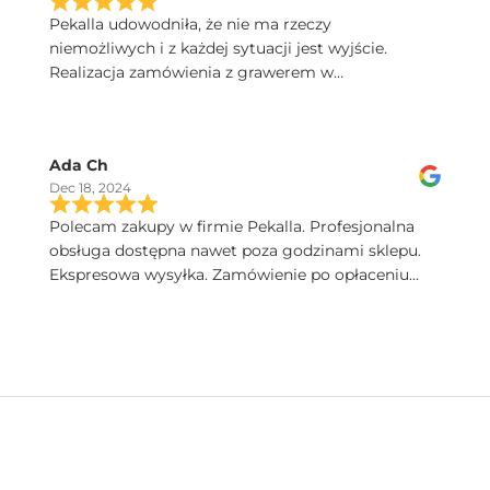
Pekalla udowodniła, że nie ma rzeczy
niemożliwych i z każdej sytuacji jest wyjście.
Realizacja zamówienia z grawerem w
ekspresowym tempie. Dobry kontakt, szybka
przesyłka, a kieliszki Iris sa poprostu przepiekne!
Serdecznie polecam.
Ada Ch
Dec 18, 2024
Polecam zakupy w firmie Pekalla. Profesjonalna
obsługa dostępna nawet poza godzinami sklepu.
Ekspresowa wysyłka. Zamówienie po opłaceniu
następnego dnia dotarło. Bardzo wysoka jakość
produktów. Pięknie zapakowane.