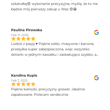
szkatułkę😍 wykonanie precyzyjne, myślę, że to nie
będzie mój pierwszy zakup u Was 😍😁
Paulina Pirowska
Feb 17, 2025
Ludzie z pasją ♥️ Piękne szkło, masywne i barwne,
przesyłka super zabezpieczona, więc wszystko
dotarło w jednym kawałku i zaskakująco szybko, a
do tego świetny kontakt telefoniczny, polecam!
Karolina Kupis
Feb 7, 2025
Piękne kieliszki, precyzyjny grawer, idealnie
zapakowane. Polecam serdecznie