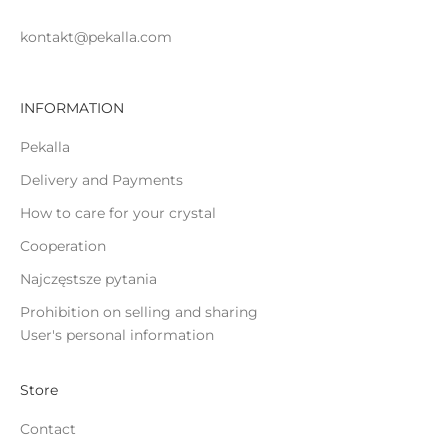
o
kontakt@pekalla.com
INFORMATION
ĄCZ
Pekalla
Delivery and Payments
How to care for your crystal
Cooperation
Najczęstsze pytania
Prohibition on selling and sharing
User's personal information
Store
Contact