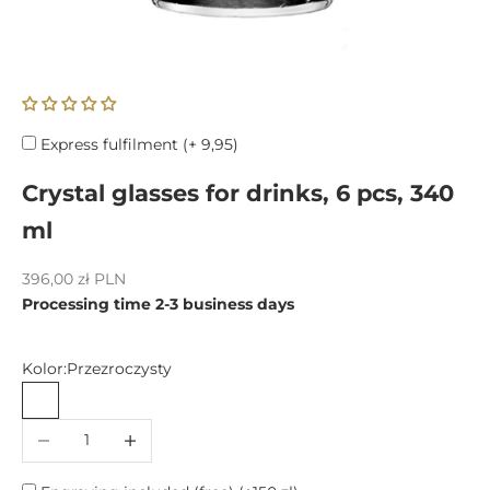
Express fulfilment (+ 9,95)
Crystal glasses for drinks, 6 pcs, 340
ml
Sale price
396,00 zł PLN
Processing time 2-3 business days
Kolor:
Przezroczysty
Przezroczysty
Decrease quantity
Increase quantity