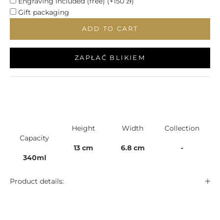
Engraving included (free)
(+150 zł)
Gift packaging
ADD TO CART
ZAPŁAĆ BLIKIEM
Height
Width
Collection
Capacity
13 cm
6.8 cm
-
340ml
Product details: