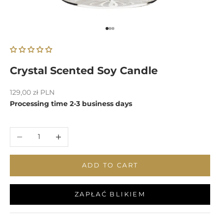
Go to item 1
Go to item 2
Go to item 3
Crystal Scented Soy Candle
Sale price
129,00 zł PLN
Processing time 2-3 business days
Decrease quantity
Increase quantity
ADD TO CART
ZAPŁAĆ BLIKIEM