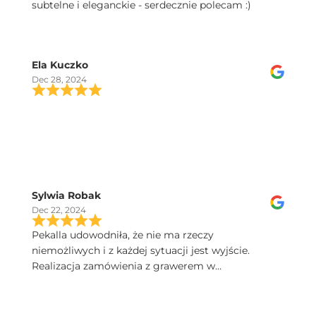
subtelne i eleganckie - serdecznie polecam :)
Ela Kuczko
Dec 28, 2024
Sylwia Robak
Dec 22, 2024
Pekalla udowodniła, że nie ma rzeczy
niemożliwych i z każdej sytuacji jest wyjście.
Realizacja zamówienia z grawerem w
ekspresowym tempie. Dobry kontakt, szybka
przesyłka, a kieliszki Iris sa poprostu przepiekne!
Serdecznie polecam.