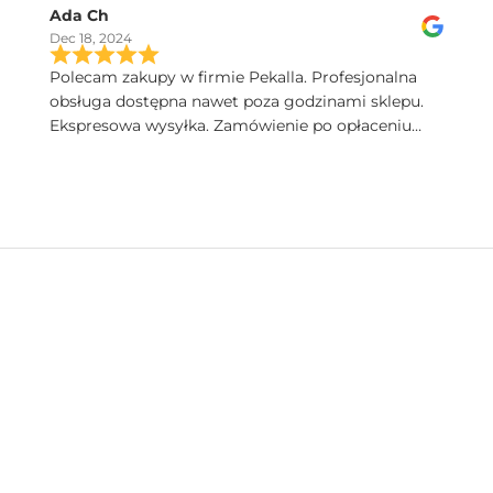
Ada Ch
Dec 18, 2024
Polecam zakupy w firmie Pekalla. Profesjonalna
obsługa dostępna nawet poza godzinami sklepu.
Ekspresowa wysyłka. Zamówienie po opłaceniu
następnego dnia dotarło. Bardzo wysoka jakość
produktów. Pięknie zapakowane.