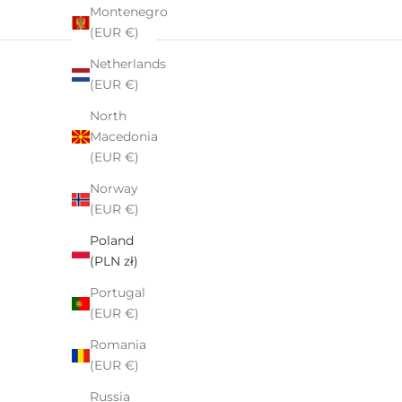
Montenegro
Ekspresowa wysyłka. Zamówienie po opłaceniu
(EUR €)
następnego dnia dotarło. Bardzo wysoka jakość
produktów. Pięknie zapakowane.
Netherlands
(EUR €)
North
Macedonia
(EUR €)
Norway
(EUR €)
Poland
(PLN zł)
Portugal
(EUR €)
Romania
(EUR €)
Russia