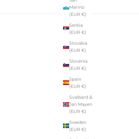
Marino
(EUR €)
Serbia
(EUR €)
Slovakia
(EUR €)
Slovenia
(EUR €)
Spain
(EUR €)
Svalbard &
Jan Mayen
rki
Pekalla
– rodzinnej manufaktury szkła i kryształu z ponad
(EUR €)
Sweden
tkowe –
personalizowane szkło i kryształ,
które stają się
(EUR €)
 eleganckimi upominkami firmowymi lub niezapomnianymi