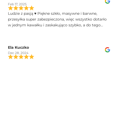
Feb 17, 2025
Ludzie z pasją ♥️ Piękne szkło, masywne i barwne,
przesyłka super zabezpieczona, więc wszystko dotarło
w jednym kawałku i zaskakująco szybko, a do tego
świetny kontakt telefoniczny, polecam!
Ela Kuczko
Dec 28, 2024