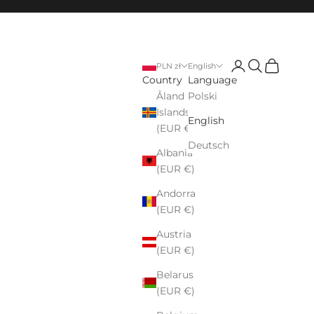
Login
Search
Cart
PLN zł
English
Country
Language
Åland
Polski
Islands
English
(EUR €)
Deutsch
Albania
(EUR €)
Andorra
(EUR €)
Austria
(EUR €)
Belarus
(EUR €)