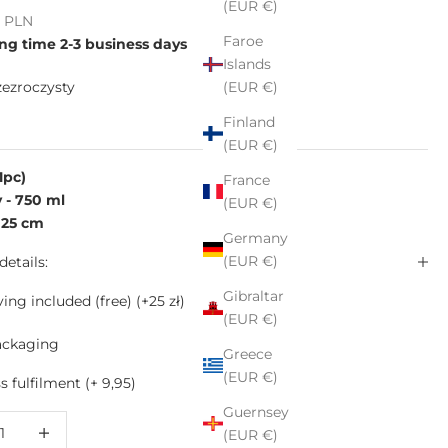
(EUR €)
e
ł PLN
Faroe
ng time 2-3 business days
Islands
(EUR €)
zezroczysty
Finland
oczysty
(EUR €)
1pc)
France
 - 750 ml
(EUR €)
 25 cm
Germany
(EUR €)
details:
Gibraltar
ing included (free)
(+25 zł)
(EUR €)
ackaging
Greece
(EUR €)
 fulfilment (+ 9,95)
Guernsey
 quantity
Increase quantity
(EUR €)