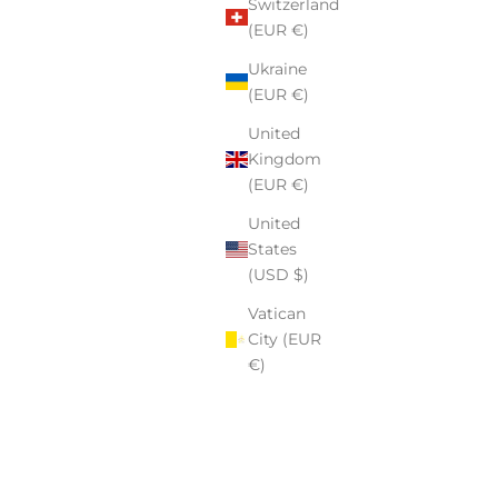
Switzerland
.
(EUR €)
zeby tworzenia z sercem. Wierzę, że przedmioty, które noszą
Ukraine
 datę, dedykację – mają większą moc. Pomagamy naszym
(EUR €)
e, dziękować, celebrować i wyróżniać się w sposób, który
United
Kingdom
(EUR €)
stworzyć coś naprawdę wyjątkowego.
United
States
(USD $)
Vatican
City (EUR
€)