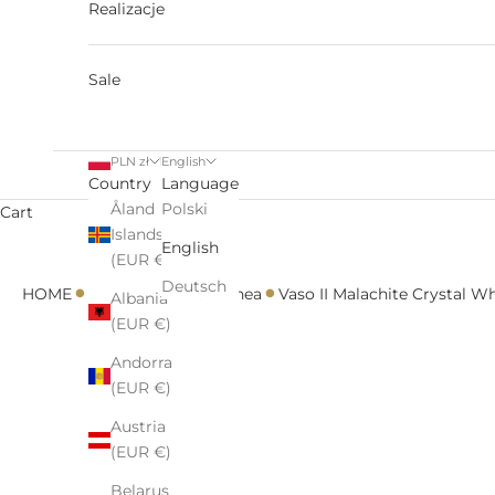
Realizacje
Sale
PLN zł
English
Country
Language
Åland
Polski
Cart
Islands
English
(EUR €)
•
•
•
•
Deutsch
HOME
All
Decanters
Linea
Vaso II Malachite Crystal W
Albania
(EUR €)
Andorra
(EUR €)
Austria
(EUR €)
Belarus