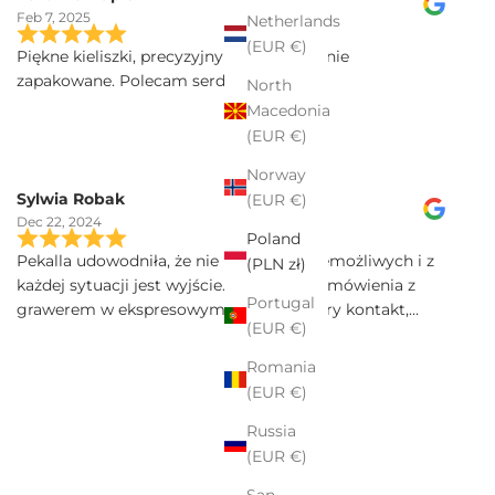
Feb 7, 2025
Netherlands
(EUR €)
Piękne kieliszki, precyzyjny grawer, idealnie
zapakowane. Polecam serdecznie
North
Macedonia
(EUR €)
Norway
Sylwia Robak
(EUR €)
Dec 22, 2024
Poland
Pekalla udowodniła, że nie ma rzeczy niemożliwych i z
(PLN zł)
każdej sytuacji jest wyjście. Realizacja zamówienia z
Portugal
grawerem w ekspresowym tempie. Dobry kontakt,
(EUR €)
szybka przesyłka, a kieliszki Iris sa poprostu przepiekne!
Serdecznie polecam.
Romania
(EUR €)
Russia
(EUR €)
San