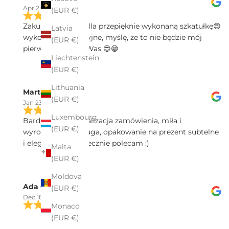
Apr 24, 2025
(EUR €)
Zakupiłam w Pekalla przepięknie wykonaną szkatułkę😍
Latvia
wykonanie precyzyjne, myślę, że to nie będzie mój
(EUR €)
pierwszy zakup u Was 😍😁
Liechtenstein
(EUR €)
Lithuania
Marta Sałek
(EUR €)
Jan 23, 2025
Luxembourg
Bardzo spawna realizacja zamówienia, miła i
(EUR €)
wyrozumiała obsługa, opakowanie na prezent subtelne
i eleganckie - serdecznie polecam :)
Malta
(EUR €)
Moldova
Ada Ch
(EUR €)
Dec 18, 2024
Monaco
Polecam zakupy w firmie Pekalla. Profesjonalna
(EUR €)
obsługa dostępna nawet poza godzinami sklepu.