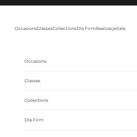
Skip to content
Occasions
Glasses
Collections
Dla Firm
Realizacje
Sale
Occasions
Glasses
Collections
Dla Firm