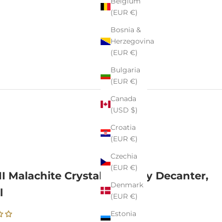
Belgium
(EUR €)
Bosnia &
Herzegovina
(EUR €)
Bulgaria
(EUR €)
Canada
(USD $)
Croatia
(EUR €)
Czechia
(EUR €)
II Malachite Crystal Whiskey Decanter,
Denmark
l
(EUR €)
Estonia