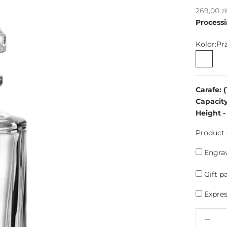
Sale pric
269,00 z
Processi
Kolor:
Pr
Przezr
Carafe:
(
Capacity
Height -
Product 
Engrav
Gift p
Express
Decrease