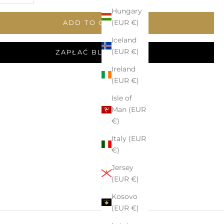
Hungary
(EUR €)
ADD TO CART
Iceland
(EUR €)
ZAPŁAĆ BLIKIEM
Ireland
(EUR €)
Isle of
Man (EUR
€)
Italy (EUR
€)
Jersey
(EUR €)
Kosovo
(EUR €)