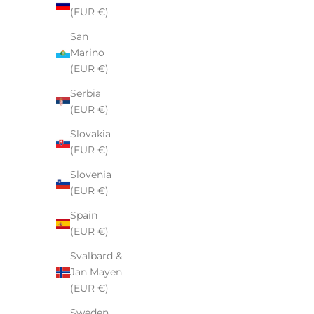
(EUR €)
San
Marino
(EUR €)
Serbia
(EUR €)
Slovakia
(EUR €)
Slovenia
(EUR €)
N
Spain
E
(EUR €)
W
S
Svalbard &
L
Jan Mayen
E
(EUR €)
T
Sweden