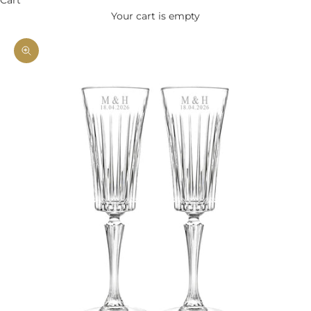
Your cart is empty
Zoom picture