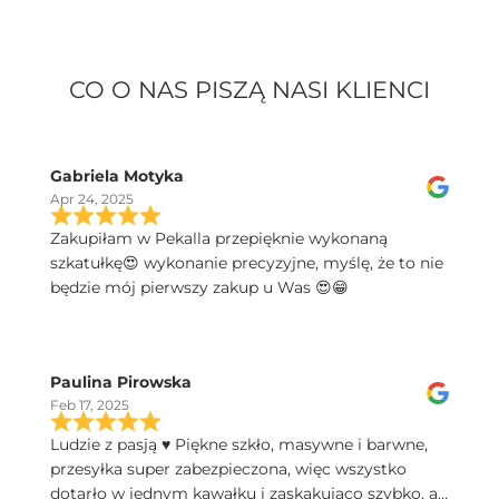
CO O NAS PISZĄ NASI KLIENCI
Gabriela Motyka
Apr 24, 2025
Zakupiłam w Pekalla przepięknie wykonaną
szkatułkę😍 wykonanie precyzyjne, myślę, że to nie
będzie mój pierwszy zakup u Was 😍😁
Paulina Pirowska
Feb 17, 2025
Ludzie z pasją ♥️ Piękne szkło, masywne i barwne,
przesyłka super zabezpieczona, więc wszystko
dotarło w jednym kawałku i zaskakująco szybko, a