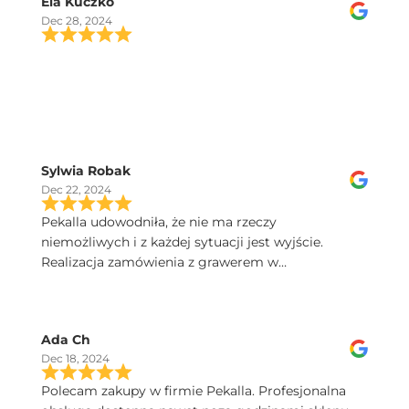
Ela Kuczko
Dec 28, 2024
Sylwia Robak
Dec 22, 2024
Pekalla udowodniła, że nie ma rzeczy
niemożliwych i z każdej sytuacji jest wyjście.
Realizacja zamówienia z grawerem w
ekspresowym tempie. Dobry kontakt, szybka
przesyłka, a kieliszki Iris sa poprostu przepiekne!
Serdecznie polecam.
Ada Ch
Dec 18, 2024
Polecam zakupy w firmie Pekalla. Profesjonalna