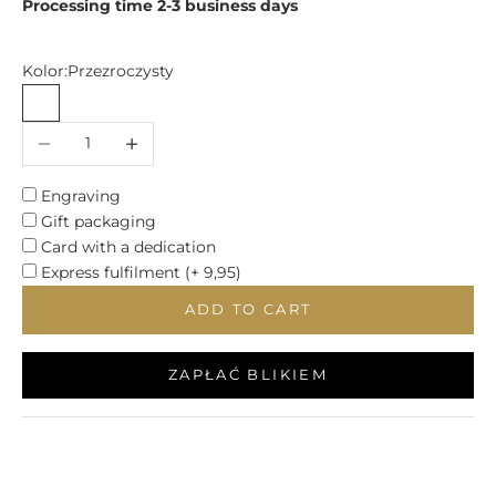
Processing time 2-3 business days
Kolor:
Przezroczysty
Przezroczysty
Decrease quantity
Increase quantity
Engraving
Gift packaging
Card with a dedication
Express fulfilment (+ 9,95)
ADD TO CART
ZAPŁAĆ BLIKIEM