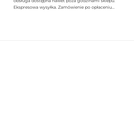
obsługa dostępna nawet poza godzinami sklepu.
Ekspresowa wysyłka. Zamówienie po opłaceniu
następnego dnia dotarło. Bardzo wysoka jakość
produktów. Pięknie zapakowane.