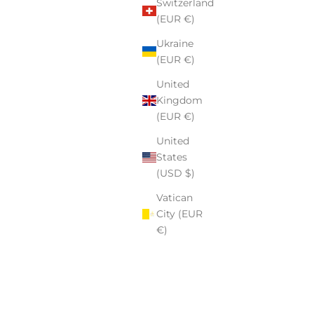
Switzerland
.
(EUR €)
zeby tworzenia z sercem. Wierzę, że przedmioty, które noszą
Ukraine
 datę, dedykację – mają większą moc. Pomagamy naszym
(EUR €)
e, dziękować, celebrować i wyróżniać się w sposób, który
United
Kingdom
(EUR €)
stworzyć coś naprawdę wyjątkowego.
United
States
(USD $)
Vatican
City (EUR
€)