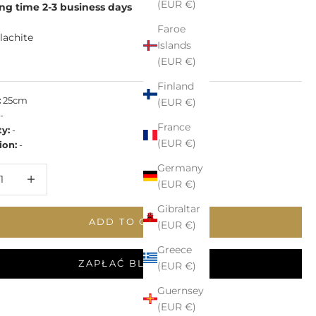
(EUR €)
ng time 2-3 business days
Faroe
lachite
Islands
(EUR €)
hite
Finland
:
25cm
(EUR €)
-
France
ty:
-
(EUR €)
ion:
-
Germany
 quantity
Increase quantity
(EUR €)
Gibraltar
ADD TO CART
(EUR €)
Greece
ZAPŁAĆ BLIKIEM
(EUR €)
Guernsey
(EUR €)