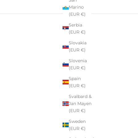
Marino
(EUR €)
Serbia
(EUR €)
Slovakia
(EUR €)
Slovenia
(EUR €)
Spain
(EUR €)
Svalbard &
Jan Mayen
rki
Pekalla
– rodzinnej manufaktury szkła i kryształu z ponad
(EUR €)
Sweden
tkowe –
personalizowane szkło i kryształ,
które stają się
(EUR €)
 eleganckimi upominkami firmowymi lub niezapomnianymi