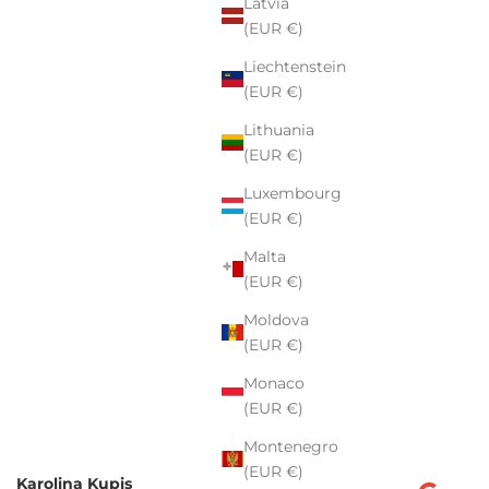
Latvia
(EUR €)
Liechtenstein
(EUR €)
Lithuania
(EUR €)
Luxembourg
(EUR €)
Malta
(EUR €)
Moldova
(EUR €)
Monaco
(EUR €)
Montenegro
(EUR €)
Karolina Kupis