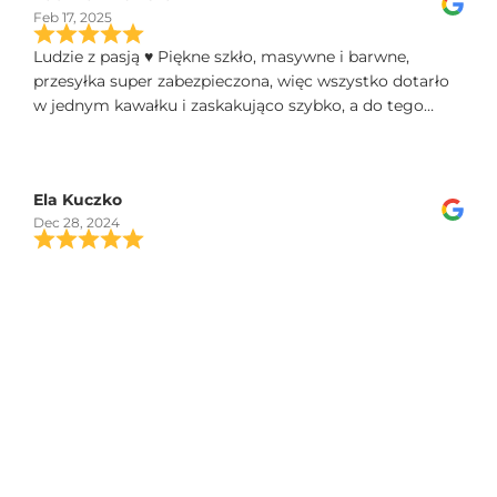
Feb 17, 2025
Ludzie z pasją ♥️ Piękne szkło, masywne i barwne,
przesyłka super zabezpieczona, więc wszystko dotarło
w jednym kawałku i zaskakująco szybko, a do tego
świetny kontakt telefoniczny, polecam!
Ela Kuczko
Dec 28, 2024