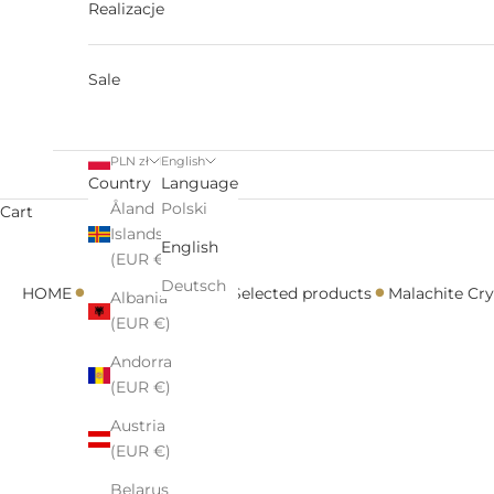
Realizacje
Sale
PLN zł
English
Country
Language
Åland
Polski
Cart
Islands
English
(EUR €)
•
•
•
•
Deutsch
HOME
Accessories
All
Selected products
Malachite Cry
Albania
(EUR €)
Andorra
(EUR €)
Austria
(EUR €)
Belarus