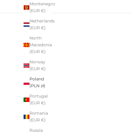
Montenegro
Ekspresowa wysyłka. Zamówienie po opłaceniu
(EUR €)
następnego dnia dotarło. Bardzo wysoka jakość
produktów. Pięknie zapakowane.
Netherlands
(EUR €)
North
Macedonia
(EUR €)
Norway
(EUR €)
Poland
(PLN zł)
Portugal
(EUR €)
Romania
(EUR €)
Russia