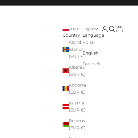
Login
Search
Cart
PLN zł
English
Country
Language
Åland
Polski
Islands
English
(EUR €)
Deutsch
Albania
(EUR €)
Andorra
(EUR €)
Austria
(EUR €)
Belarus
(EUR €)