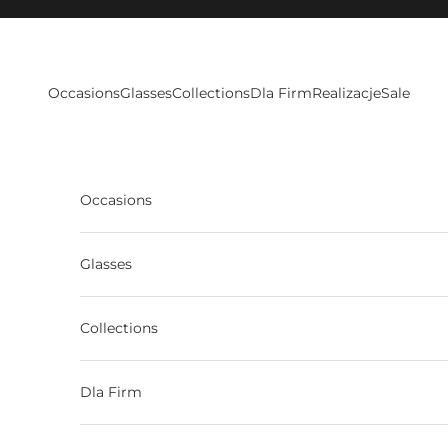
Skip to content
Occasions
Glasses
Collections
Dla Firm
Realizacje
Sale
Occasions
Glasses
Collections
Dla Firm