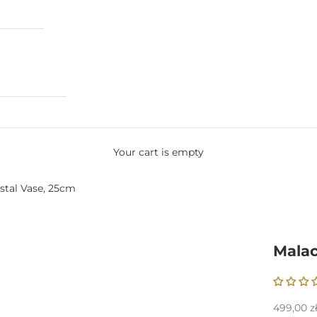
Your cart is empty
stal Vase, 25cm
Malac
Sale pric
499,00 z