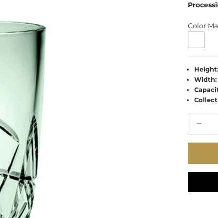
Processi
Color:
Ma
Malac
Height
Width:
Capaci
Collect
Decrease