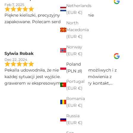
Feb 7, 2025
Netherlands
(EUR €)
Piękne kieliszki, precyzyjny grawer, idealnie
zapakowane. Polecam serdecznie
North
Macedonia
(EUR €)
Norway
Sylwia Robak
(EUR €)
Dec 22, 2024
Poland
Pekalla udowodniła, że nie ma rzeczy niemożliwych i z
(PLN zł)
każdej sytuacji jest wyjście. Realizacja zamówienia z
Portugal
grawerem w ekspresowym tempie. Dobry kontakt,
(EUR €)
szybka przesyłka, a kieliszki Iris sa poprostu przepiekne!
Serdecznie polecam.
Romania
(EUR €)
Russia
(EUR €)
San