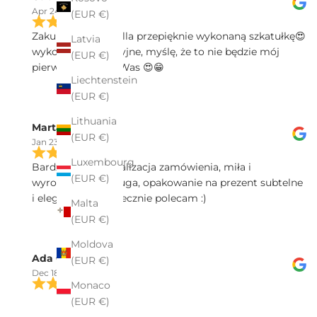
Apr 24, 2025
(EUR €)
Zakupiłam w Pekalla przepięknie wykonaną szkatułkę😍
Latvia
wykonanie precyzyjne, myślę, że to nie będzie mój
(EUR €)
pierwszy zakup u Was 😍😁
Liechtenstein
(EUR €)
Lithuania
Marta Sałek
(EUR €)
Jan 23, 2025
Luxembourg
Bardzo spawna realizacja zamówienia, miła i
(EUR €)
wyrozumiała obsługa, opakowanie na prezent subtelne
i eleganckie - serdecznie polecam :)
Malta
(EUR €)
Moldova
Ada Ch
(EUR €)
Dec 18, 2024
Monaco
Polecam zakupy w firmie Pekalla. Profesjonalna
(EUR €)
obsługa dostępna nawet poza godzinami sklepu.