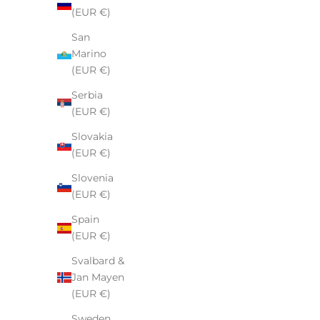
(EUR €)
San
Marino
(EUR €)
Serbia
(EUR €)
Slovakia
(EUR €)
Slovenia
(EUR €)
N
Spain
E
(EUR €)
W
Svalbard &
S
Jan Mayen
L
(EUR €)
E
T
Sweden