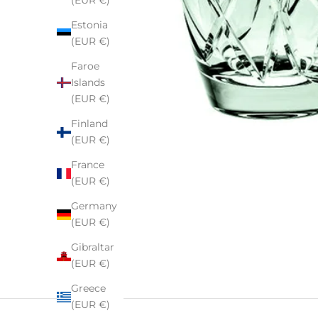
(EUR €)
Estonia
(EUR €)
Faroe
Islands
(EUR €)
Finland
(EUR €)
France
(EUR €)
Germany
(EUR €)
Gibraltar
(EUR €)
Greece
(EUR €)