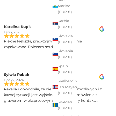
Marino
(EUR €)
Serbia
Karolina Kupis
(EUR €)
Feb 7, 2025
Slovakia
Piękne kieliszki, precyzyjny grawer, idealnie
(EUR €)
zapakowane. Polecam serdecznie
Slovenia
(EUR €)
Spain
(EUR €)
Sylwia Robak
Dec 22, 2024
Svalbard &
Jan Mayen
Pekalla udowodniła, że nie ma rzeczy niemożliwych i z
(EUR €)
każdej sytuacji jest wyjście. Realizacja zamówienia z
grawerem w ekspresowym tempie. Dobry kontakt,
Sweden
szybka przesyłka, a kieliszki Iris sa poprostu przepiekne!
(EUR €)
Serdecznie polecam.