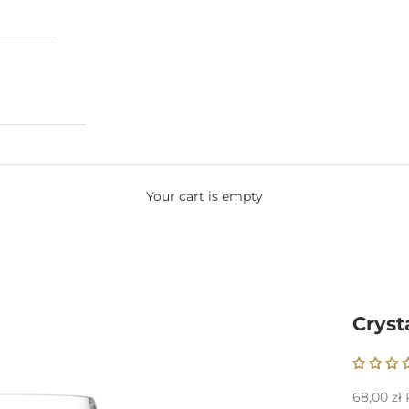
Your cart is empty
Cryst
Sale pric
68,00 zł