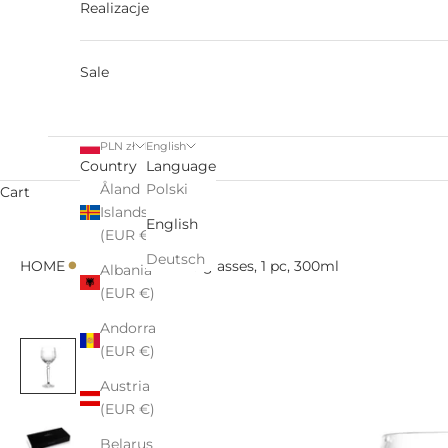
Realizacje
Sale
PLN zł
English
Country
Language
Åland
Polski
Cart
Islands
English
(EUR €)
•
•
Deutsch
HOME
All
Crystal wine glasses, 1 pc, 300ml
Albania
(EUR €)
Andorra
(EUR €)
Austria
(EUR €)
Belarus