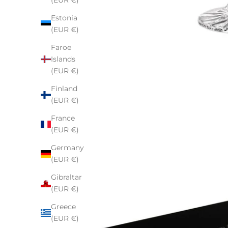
(EUR €)
Estonia
(EUR €)
Faroe
Islands
(EUR €)
Finland
(EUR €)
France
(EUR €)
Germany
(EUR €)
Gibraltar
(EUR €)
Greece
(EUR €)