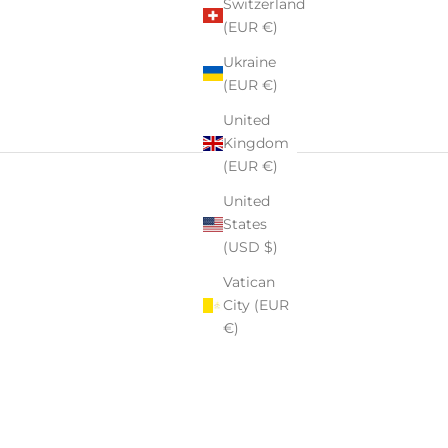
Switzerland
(EUR €)
Ukraine
(EUR €)
United
Kingdom
(EUR €)
United
States
(USD $)
Vatican
City (EUR
€)