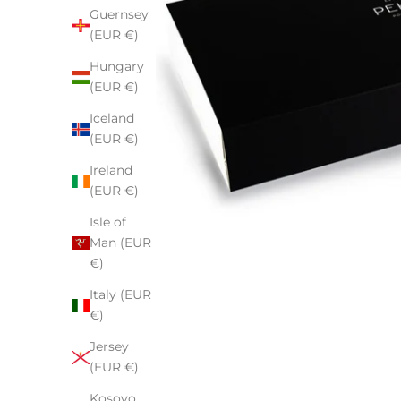
Guernsey
(EUR €)
Hungary
(EUR €)
Iceland
(EUR €)
Ireland
(EUR €)
Isle of
Man (EUR
€)
Italy (EUR
€)
Jersey
(EUR €)
Kosovo