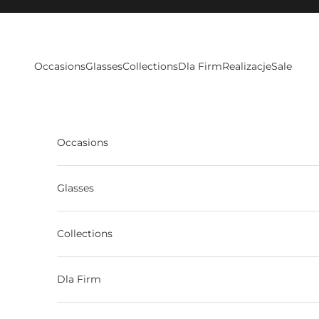
Skip to content
Occasions
Glasses
Collections
Dla Firm
Realizacje
Sale
Occasions
Glasses
Collections
Dla Firm