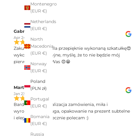
Montenegro
(EUR €)
Netherlands
(EUR €)
Gabriela Motyka
Apr 24, 2025
North
Macedonia
Zakupiłam w Pekalla przepięknie wykonaną szkatułkę😍
(EUR €)
wykonanie precyzyjne, myślę, że to nie będzie mój
pierwszy zakup u Was 😍😁
Norway
(EUR €)
Poland
Marta Sałek
(PLN zł)
Jan 23, 2025
Portugal
Bardzo spawna realizacja zamówienia, miła i
(EUR €)
wyrozumiała obsługa, opakowanie na prezent subtelne
Romania
i eleganckie - serdecznie polecam :)
(EUR €)
Russia