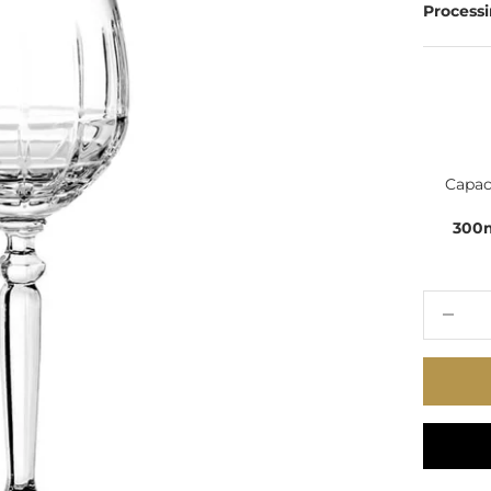
Processi
Capac
300
Decrease