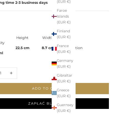
(EUR €)
ng time 2-3 business days
Faroe
Islands
(EUR €)
Finland
(EUR €)
Height
Width
ity
France
22.5 cm
8.7 cm
Collection
(EUR €)
ml
-
Germany
(EUR €)
 quantity
Increase quantity
Gibraltar
(EUR €)
ADD TO CART
Greece
(EUR €)
ZAPŁAĆ BLIKIEM
Guernsey
(EUR €)