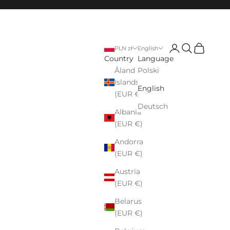
Login
Search
Cart
PLN zł
English
Country
Language
Åland
Polski
Islands
English
(EUR €)
Deutsch
Albania
(EUR €)
Andorra
(EUR €)
Austria
(EUR €)
Belarus
(EUR €)