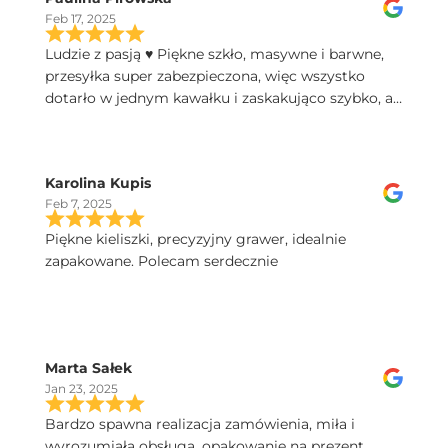
Feb 17, 2025
Ludzie z pasją ♥️ Piękne szkło, masywne i barwne,
przesyłka super zabezpieczona, więc wszystko
dotarło w jednym kawałku i zaskakująco szybko, a
do tego świetny kontakt telefoniczny, polecam!
Karolina Kupis
Feb 7, 2025
Piękne kieliszki, precyzyjny grawer, idealnie
zapakowane. Polecam serdecznie
Marta Sałek
Jan 23, 2025
Bardzo spawna realizacja zamówienia, miła i
wyrozumiała obsługa, opakowanie na prezent