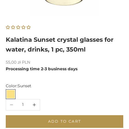
Kalatina Sunset crystal glasses for
water, drinks, 1 pc, 350ml
Sale price
55,00 zł PLN
Processing time 2-3 business days
Color:
Sunset
Sunset
Decrease quantity
Increase quantity
ADD TO CART