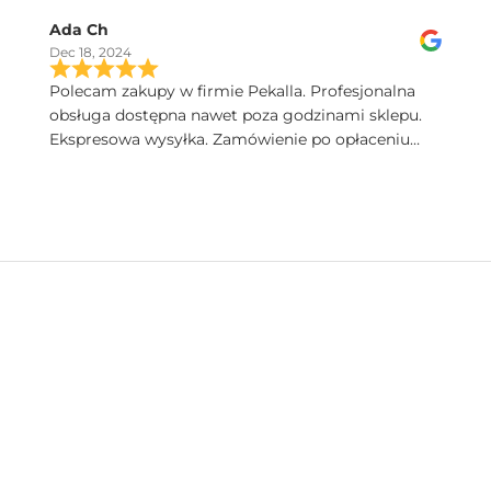
Serdecznie polecam.
Ada Ch
Dec 18, 2024
Polecam zakupy w firmie Pekalla. Profesjonalna
obsługa dostępna nawet poza godzinami sklepu.
Ekspresowa wysyłka. Zamówienie po opłaceniu
następnego dnia dotarło. Bardzo wysoka jakość
produktów. Pięknie zapakowane.