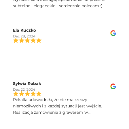
subtelne i eleganckie - serdecznie polecam :)
Ela Kuczko
Dec 28, 2024
Sylwia Robak
Dec 22, 2024
Pekalla udowodniła, że nie ma rzeczy
niemożliwych i z każdej sytuacji jest wyjście.
Realizacja zamówienia z grawerem w
ekspresowym tempie. Dobry kontakt, szybka
przesyłka, a kieliszki Iris sa poprostu przepiekne!