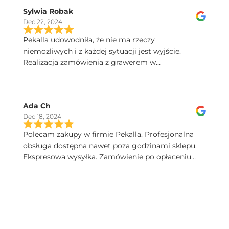
Sylwia Robak
Dec 22, 2024
Pekalla udowodniła, że nie ma rzeczy
niemożliwych i z każdej sytuacji jest wyjście.
Realizacja zamówienia z grawerem w
ekspresowym tempie. Dobry kontakt, szybka
przesyłka, a kieliszki Iris sa poprostu przepiekne!
Serdecznie polecam.
Ada Ch
Dec 18, 2024
Polecam zakupy w firmie Pekalla. Profesjonalna
obsługa dostępna nawet poza godzinami sklepu.
Ekspresowa wysyłka. Zamówienie po opłaceniu
następnego dnia dotarło. Bardzo wysoka jakość
produktów. Pięknie zapakowane.