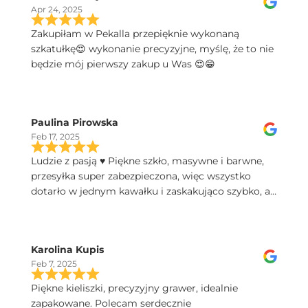
Apr 24, 2025
Zakupiłam w Pekalla przepięknie wykonaną
szkatułkę😍 wykonanie precyzyjne, myślę, że to nie
będzie mój pierwszy zakup u Was 😍😁
Paulina Pirowska
Feb 17, 2025
Ludzie z pasją ♥️ Piękne szkło, masywne i barwne,
przesyłka super zabezpieczona, więc wszystko
dotarło w jednym kawałku i zaskakująco szybko, a
do tego świetny kontakt telefoniczny, polecam!
Karolina Kupis
Feb 7, 2025
Piękne kieliszki, precyzyjny grawer, idealnie
zapakowane. Polecam serdecznie