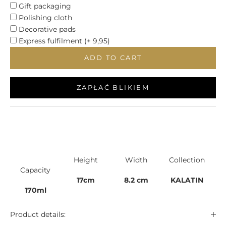
Gift packaging
Polishing cloth
Decorative pads
Express fulfilment (+ 9,95)
ADD TO CART
ZAPŁAĆ BLIKIEM
Height
Width
Collection
Capacity
17cm
8.2 cm
KALATIN
170ml
Product details: