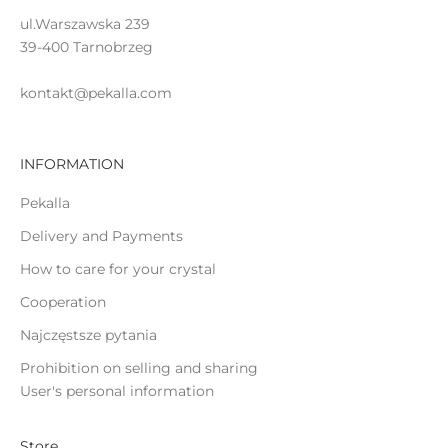
ą
ul.Warszawska 239
c
39-400 Tarnobrzeg
o
kontakt@pekalla.com
INFORMATION
ĄCZ
Pekalla
Delivery and Payments
How to care for your crystal
Cooperation
Najczęstsze pytania
Prohibition on selling and sharing
User's personal information
Store