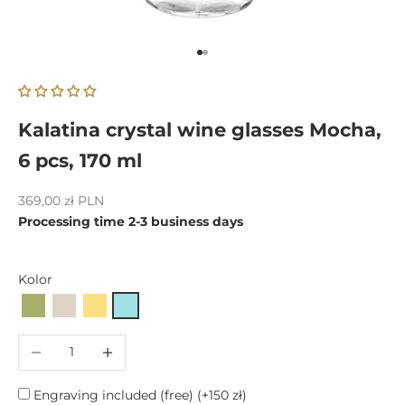
Go to item 1
Go to item 2
Kalatina crystal wine glasses Mocha,
6 pcs, 170 ml
Sale price
369,00 zł PLN
Processing time 2-3 business days
Kolor
Decrease quantity
Increase quantity
Engraving included (free)
(+150 zł)