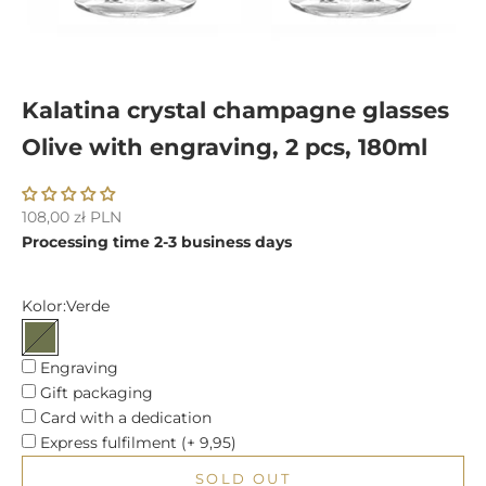
Kalatina crystal champagne glasses
Olive with engraving, 2 pcs, 180ml
Sale price
108,00 zł PLN
Processing time 2-3 business days
Kolor:
Verde
Verde
Engraving
Gift packaging
Card with a dedication
Express fulfilment (+ 9,95)
SOLD OUT