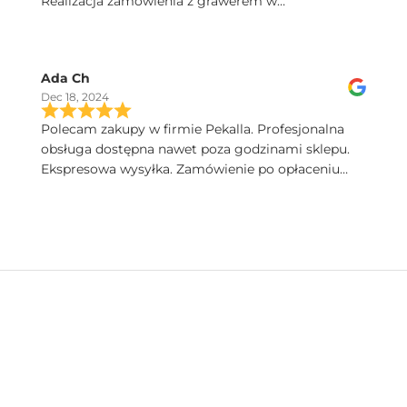
Realizacja zamówienia z grawerem w
ekspresowym tempie. Dobry kontakt, szybka
przesyłka, a kieliszki Iris sa poprostu przepiekne!
Serdecznie polecam.
Ada Ch
Dec 18, 2024
Polecam zakupy w firmie Pekalla. Profesjonalna
obsługa dostępna nawet poza godzinami sklepu.
Ekspresowa wysyłka. Zamówienie po opłaceniu
następnego dnia dotarło. Bardzo wysoka jakość
produktów. Pięknie zapakowane.