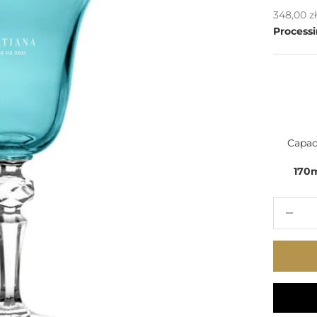
Sale pric
348,00 z
Processi
Capac
170
Decrease