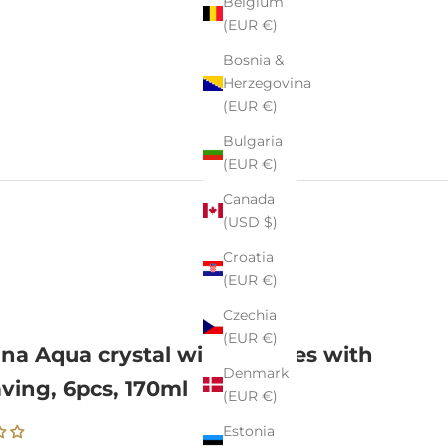
Belgium
(EUR €)
Bosnia &
Herzegovina
(EUR €)
Bulgaria
(EUR €)
Canada
(USD $)
Croatia
(EUR €)
Czechia
(EUR €)
ina Aqua crystal wine glasses with
Denmark
ving, 6pcs, 170ml
(EUR €)
Estonia