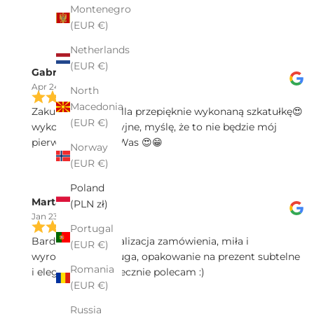
Montenegro
(EUR €)
Netherlands
(EUR €)
Gabriela Motyka
Apr 24, 2025
North
Macedonia
Zakupiłam w Pekalla przepięknie wykonaną szkatułkę😍
(EUR €)
wykonanie precyzyjne, myślę, że to nie będzie mój
pierwszy zakup u Was 😍😁
Norway
(EUR €)
Poland
Marta Sałek
(PLN zł)
Jan 23, 2025
Portugal
Bardzo spawna realizacja zamówienia, miła i
(EUR €)
wyrozumiała obsługa, opakowanie na prezent subtelne
Romania
i eleganckie - serdecznie polecam :)
(EUR €)
Russia