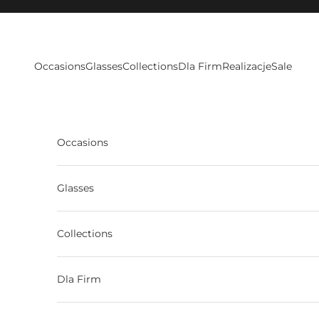
Skip to content
Occasions
Glasses
Collections
Dla Firm
Realizacje
Sale
Occasions
Glasses
Collections
Dla Firm