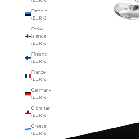
(EUR €)
Estonia
(EUR €)
Faroe
Islands
(EUR €)
Finland
(EUR €)
France
(EUR €)
Germany
(EUR €)
Gibraltar
(EUR €)
Greece
(EUR €)