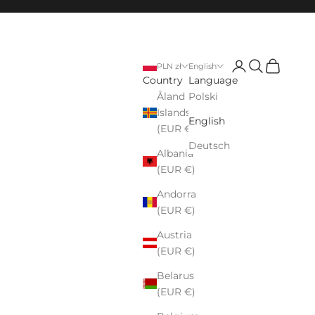
Login
Search
Cart
PLN zł
English
Country
Language
Åland
Polski
Islands
English
(EUR €)
Deutsch
Albania
(EUR €)
Andorra
(EUR €)
Austria
(EUR €)
Belarus
(EUR €)