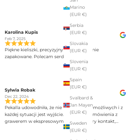
Marino
(EUR €)
Serbia
Karolina Kupis
(EUR €)
Feb 7, 2025
Slovakia
Piękne kieliszki, precyzyjny grawer, idealnie
(EUR €)
zapakowane. Polecam serdecznie
Slovenia
(EUR €)
Spain
(EUR €)
Sylwia Robak
Dec 22, 2024
Svalbard &
Jan Mayen
Pekalla udowodniła, że nie ma rzeczy niemożliwych i z
(EUR €)
każdej sytuacji jest wyjście. Realizacja zamówienia z
grawerem w ekspresowym tempie. Dobry kontakt,
Sweden
szybka przesyłka, a kieliszki Iris sa poprostu przepiekne!
(EUR €)
Serdecznie polecam.