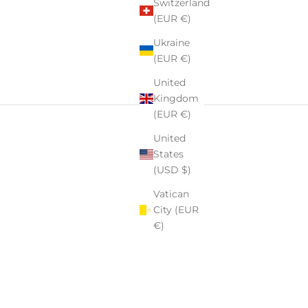
Switzerland
(EUR €)
Ukraine
(EUR €)
United
Kingdom
(EUR €)
United
States
(USD $)
Vatican
City (EUR
€)