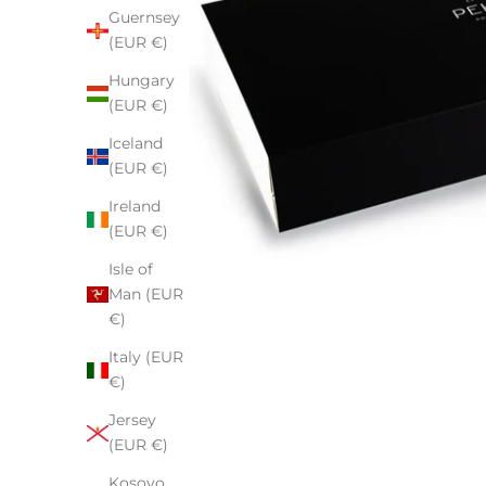
Guernsey
(EUR €)
Hungary
(EUR €)
Iceland
(EUR €)
Ireland
(EUR €)
Isle of
Man (EUR
€)
Italy (EUR
€)
Jersey
(EUR €)
Kosovo