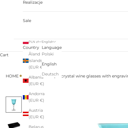
Realizacje
Sale
PLN zł
English
Country
Language
Åland
Polski
Cart
Islands
English
(EUR €)
•
•
Deutsch
HOME
All
Kalatina Aqua crystal wine glasses with engravi
Albania
(EUR €)
Andorra
(EUR €)
Austria
(EUR €)
Belarus