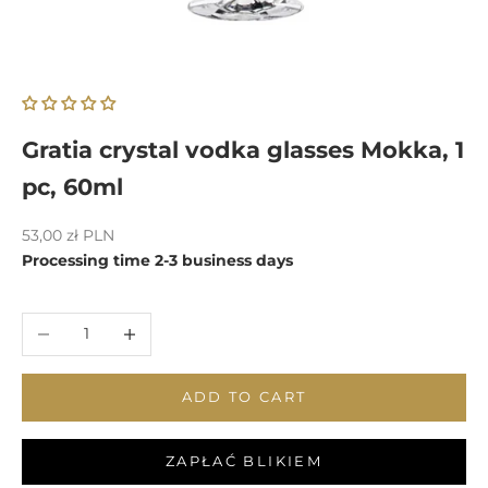
Gratia crystal vodka glasses Mokka, 1
pc, 60ml
Sale price
53,00 zł PLN
Processing time 2-3 business days
Decrease quantity
Increase quantity
ADD TO CART
ZAPŁAĆ BLIKIEM