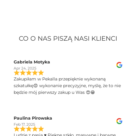
CO O NAS PISZĄ NASI KLIENCI
Gabriela Motyka
Apr 24, 2025
Zakupiłam w Pekalla przepięknie wykonaną
szkatułkę😍 wykonanie precyzyjne, myślę, że to nie
będzie mój pierwszy zakup u Was 😍😁
Paulina Pirowska
Feb 17, 2025
Ludzie z pasją ♥️ Piękne szkło, masywne i barwne,