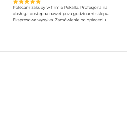
Polecam zakupy w firmie Pekalla. Profesjonalna
obsługa dostępna nawet poza godzinami sklepu.
Ekspresowa wysyłka. Zamówienie po opłaceniu
następnego dnia dotarło. Bardzo wysoka jakość
produktów. Pięknie zapakowane.