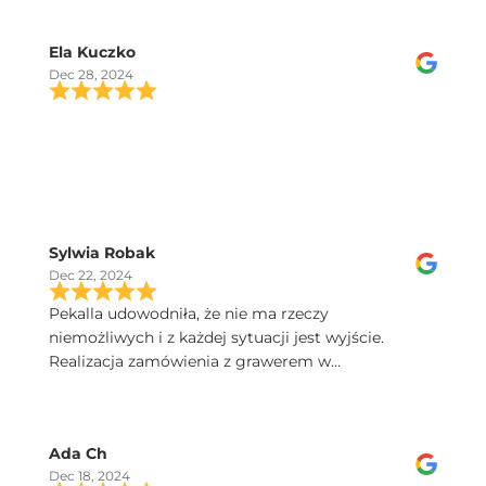
Ela Kuczko
Dec 28, 2024
Sylwia Robak
Dec 22, 2024
Pekalla udowodniła, że nie ma rzeczy
niemożliwych i z każdej sytuacji jest wyjście.
Realizacja zamówienia z grawerem w
ekspresowym tempie. Dobry kontakt, szybka
przesyłka, a kieliszki Iris sa poprostu przepiekne!
Serdecznie polecam.
Ada Ch
Dec 18, 2024